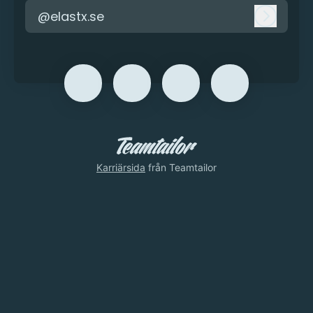
@elastx.se
Logga i
Karriärsida
från Teamtailor