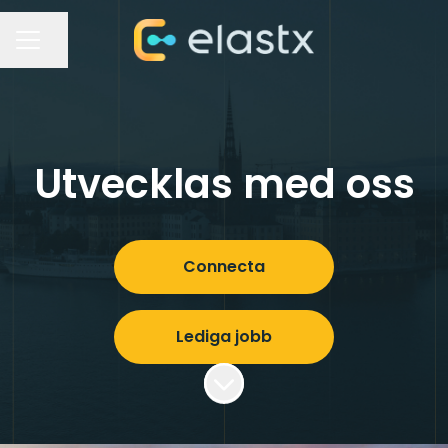
Dela sidan
KARRIÄRMENY
Utvecklas med oss
Connecta
Lediga jobb
Skrolla för mer innehåll